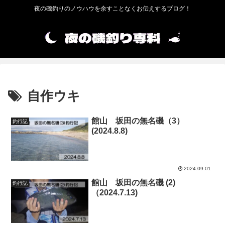
夜の磯釣りのノウハウを余すことなくお伝えするブログ！
自作ウキ
館山 坂田の無名磯（3）
釣行記
(2024.8.8)
2024.09.01
館山 坂田の無名磯 (2)
釣行記
（2024.7.13)