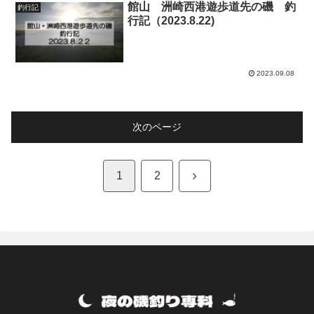
館山 洲崎西港遊歩道先の磯 釣
釣行記
行記（2023.8.22)
2023.09.08
次のページ
次
1
2
へ