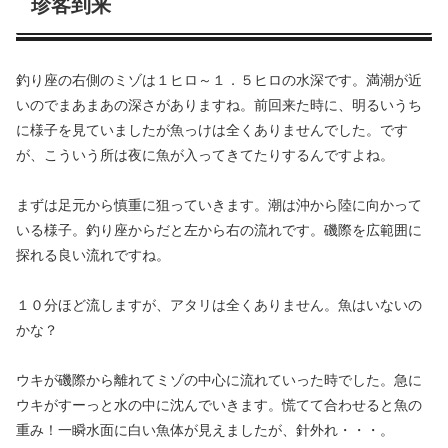
珍客到来
釣り座の右側のミゾは１ヒロ～１．５ヒロの水深です。満潮が近
いのでまあまあの深さがありますね。前回来た時に、明るいうち
に様子を見ていましたが魚っけは全くありませんでした。です
が、こういう所は夜に魚が入ってきてたりするんですよね。
まずは足元から慎重に狙っていきます。潮は沖から陸に向かって
いる様子。釣り座からだと左から右の流れです。磯際を広範囲に
探れる良い流れですね。
１０分ほど流しますが、アタリは全くありません。魚はいないの
かな？
ウキが磯際から離れてミゾの中心に流れていった時でした。急に
ウキがすーっと水の中に沈んでいきます。慌てて合わせると魚の
重み！一瞬水面に白い魚体が見えましたが、針外れ・・・。