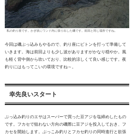
私の釣り座です。かぎ状にワンド内に張り出した磯です。前回と同じ場所ですね。
今回は磯ぶっ込みもやるので、釣り座にピトンを打って準備して
いきます。海は前回よりも少し波がありますがかなり穏やか。風
も軽く背中側から吹いており、比較的涼しくて良い感じです。夜
釣りにはもってこいの環境ですね～。
幸先良いスタート
ぶっ込み釣りのエサはスーパーで買った豆アジを塩締めしたもの
です。フカセで狙わない方向の磯際に豆アジを投入しておき、フ
カセを開始します。ぶっこみ釣りとフカセ釣りの同時進行と欲張