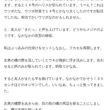
ます。すると１４号のハリスが切られています。うーん？これは
ウツボだな。ウツボ対策で１４号とかなり太くしたのですが駄目
でしたね。相当でかいウツボなのかもしれません。
と、友人が「きたっ」と声を上げています。どうやらメジナのよ
うです。なかなかの良型の模様。
私はぶっ込みの仕掛けをセットしなおし、フカセを再開します。
左奥の磯の際を流していくとウキが微妙に浮き沈みします。合わ
せると餌のみが取られています。餌取りかなあ。
すると友人がまたも竿を曲げています。なかなかでかそう！３５
センチほどのオジサンでした。いいなあ。ちょっと焦ってきまし
た。
左奥の磯際をあきらめ、目の前の磯の周辺を探ることにしまし
た。磯の左側を狙います。