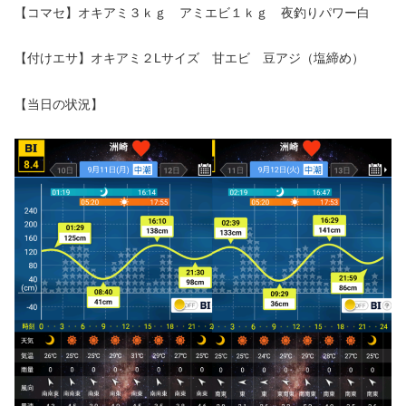
【コマセ】オキアミ３ｋｇ アミエビ１ｋｇ 夜釣りパワー白
【付けエサ】オキアミ２Lサイズ 甘エビ 豆アジ（塩締め）
【当日の状況】