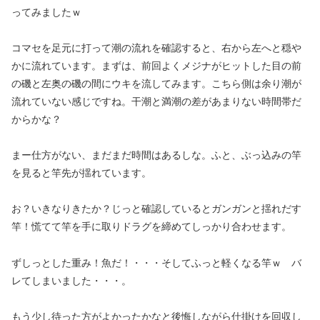
ってみましたｗ
コマセを足元に打って潮の流れを確認すると、右から左へと穏や
かに流れています。まずは、前回よくメジナがヒットした目の前
の磯と左奥の磯の間にウキを流してみます。こちら側は余り潮が
流れていない感じですね。干潮と満潮の差があまりない時間帯だ
からかな？
まー仕方がない、まだまだ時間はあるしな。ふと、ぶっ込みの竿
を見ると竿先が揺れています。
お？いきなりきたか？じっと確認しているとガンガンと揺れだす
竿！慌てて竿を手に取りドラグを締めてしっかり合わせます。
ずしっとした重み！魚だ！・・・そしてふっと軽くなる竿ｗ バ
レてしまいました・・・。
もう少し待った方がよかったかなと後悔しながら仕掛けを回収し