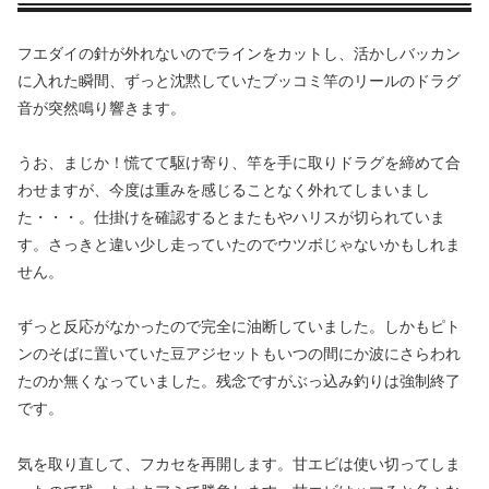
フエダイの針が外れないのでラインをカットし、活かしバッカン
に入れた瞬間、ずっと沈黙していたブッコミ竿のリールのドラグ
音が突然鳴り響きます。
うお、まじか！慌てて駆け寄り、竿を手に取りドラグを締めて合
わせますが、今度は重みを感じることなく外れてしまいまし
た・・・。仕掛けを確認するとまたもやハリスが切られていま
す。さっきと違い少し走っていたのでウツボじゃないかもしれま
せん。
ずっと反応がなかったので完全に油断していました。しかもピト
ンのそばに置いていた豆アジセットもいつの間にか波にさらわれ
たのか無くなっていました。残念ですがぶっ込み釣りは強制終了
です。
気を取り直して、フカセを再開します。甘エビは使い切ってしま