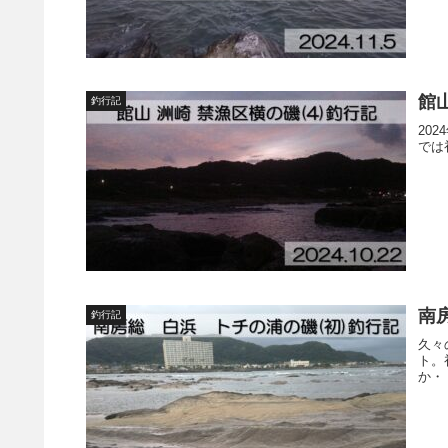
館山
釣行記
20
では
南房
釣行記
久々
ト。
か・