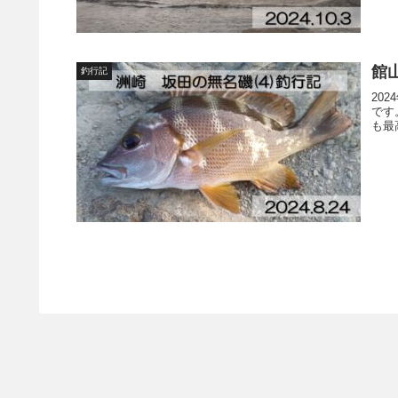
館山
釣行記
20
です
も最