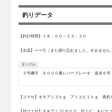
釣りデータ
【釣行時間】１８：００～２３：３０
【水温】ーー℃（また測り忘れました。すみません
タックル
３号磯竿 ６０００番レバーブレーキ 道糸６号
【コマセ】オキアミ３ｋｇ アミエビ１ｋｇ 夜釣
【付けエサ】オキアミ２Lサイズ 甘エビ キビナ