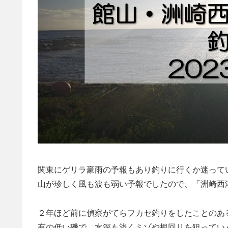
関東にゲリラ豪雨の予報もあり釣りに行くか迷って
山が珍しく風も波も弱い予報でしたので、「洲崎西
２年ほど前に偵察がてらフカセ釣りをしたことのあ
有の低い磯で、水深も浅くミゾや根回りを狙ってい