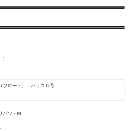
。）
（フロート） ハリス５号
りパワー白
ゴ