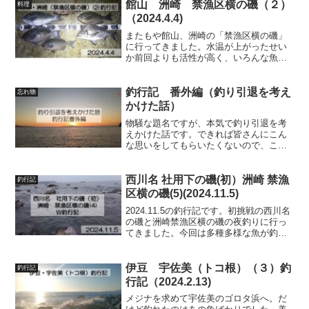
館山 洲崎 禁漁区横の磯（２）
料理
（2024.4.4)
またもや館山、洲崎の「禁漁区横の磯」
に行ってきました。水温が上がったせい
か前回よりも活性が高く、いろんな魚が
拝めて大満足の釣果でした。まだまだ寒
メジナいましたよー！釣った後も美味し
く調理していただきました。寒メジナ最
釣行記 番外編（釣り引退を考え
忘れ物
高ですね！
かけた話）
物騒な題名ですが、本気で釣り引退を考
えかけた話です。できれば皆さんにこん
な思いをしてもらいたくないので、この
話を参考にしてもらえたらなと思いま
す。私自身は魚釣りが大好きなのですが
奥様があまり釣りが好まないため、家族
西川名 社用下の磯(初）洲崎 禁漁
釣行記
で釣りをする機会がほとんど...
区横の磯(5)(2024.11.5)
2024.11.5の釣行記です。初挑戦の西川名
の磯と洲崎禁漁区横の磯の夜釣りに行っ
てきました。今回は多種多様な魚が釣れ
ましたよ。大物もたくさん！
伊豆 宇佐美（トコ根）（３）釣
釣行記
行記（2024.2.13)
メジナを求めて宇佐美のゴロタ浜へ。だ