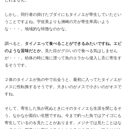
しれません。
しかし、同行者の掛けたブダイにもタイノエが寄生していたとい
うことですよね。宇佐美よりも洲崎の方が寄生率高いよう
な・・・。地域的な特徴なのかな。
調べると、
タイノエって食べることができるみたいですね。エビ
のような旨味だとか
。見た目がグロいので食べる気はしません
が・・・。幼体の時に海に漂って魚のエラから侵入し舌に寄生す
るそうです。
２体のタイノエが魚の中で出会うと、最初に入ってたタイノエが
メスに性転換するそうです。大きいのがメスで小さいのがオスで
すね。
そして、寄生した魚が死ぬときにそのタイノエも生涯を閉じるそ
う。なかなか面白い生態ですね。今まで釣った魚ではアイゴにも
寄生しているのを見たことがあります。メジナでは見たことはな