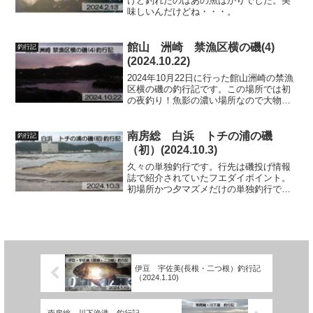
けど釣れたのはあの魚ばかりでした。美
味しいんだけどね・・・。
館山 洲崎 禁漁区横の磯(4)
釣行記
(2024.10.22)
2024年10月22日に行った館山洲崎の禁漁
区横の磯の釣行記です。この場所では初
の夜釣り！魚影の濃い場所なので大物が
でるか楽しみですね。
南房総 白浜 トチの浦の磯
釣行記
（初）(2024.10.3)
久々の単独釣行です。行先は磯投げ情報
誌で紹介されていたフエダイポイント。
初場所かつ夕マズメだけの単独釣行です
が果たしてフエダイは釣れるの
か・・・？
伊豆 宇佐美(長根・二つ根）釣行記
（2024.1.10)
南房総 川下漁港 釣行記