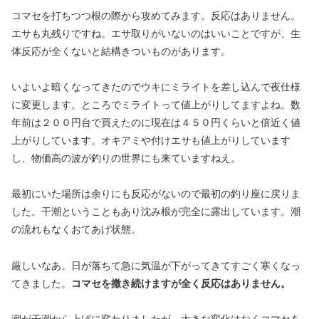
コマセを打ちつつ根の際から攻めてみます。反応はありません。
エサも丸残りですね。エサ取りがいないのはいいことですが、生
体反応が全くないと結構きついものがあります。
いよいよ暗くなってきたのでウキにミライトを差し込んで夜仕様
に変更します。ところでミライトって値上がりしてますよね。数
年前は２００円台で買えたのに現在は４５０円くらいと倍近く値
上がりしています。オキアミや付けエサも値上がりしています
し、物価高の波が釣りの世界にも来ていますねえ。
最初にいた場所は余りにも反応がないので最初の釣り座に戻りま
した。干潮ということもあり沈み根が完全に露出しています。潮
の流れもなくおてあげ状態。
厳しいなあ。日が落ちて急に気温が下がってきてすごく寒くなっ
てきました。
コマセを撒き続けますが全く反応はありません。
潮が干潮から上げに変わりましたが、大きな変化はなくコマセを