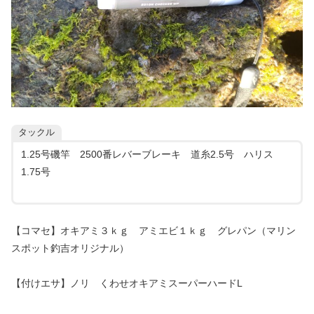
タックル
1.25号磯竿 2500番レバーブレーキ 道糸2.5号 ハリス
1.75号
【コマセ】オキアミ３ｋｇ アミエビ１ｋｇ グレパン（マリン
スポット釣吉オリジナル）
【付けエサ】ノリ くわせオキアミスーパーハードL