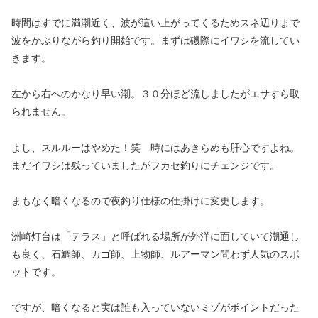
時間はすでに満潮近く、波が這い上がってくるためスネ辺りまで
波をかぶりながら釣り開始です。まずは磯際にイワシを流してい
きます。
左から右へのかなり早い潮。３０分ほど流しましたがエサすら取
られません。
よし、スルルーはやめた！笑 時にはあきらめも肝心ですよね。
まだイワシは残っていましたがフカセ釣りにチェンジです。
まもなく暗くなるので夜釣り仕様の仕掛けに変更します。
洲崎灯台は「テラス」と呼ばれる場所が外洋に面していて潮通し
も良く、石鯛師、カゴ師、上物師、ルアーマン問わず人気のスポ
ットです。
ですが、暗くなると実は誰も入っていないミゾがポイントだった