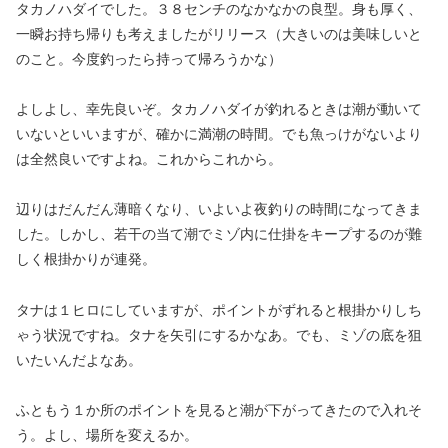
タカノハダイでした。３８センチのなかなかの良型。身も厚く、
一瞬お持ち帰りも考えましたがリリース（大きいのは美味しいと
のこと。今度釣ったら持って帰ろうかな）
よしよし、幸先良いぞ。タカノハダイが釣れるときは潮が動いて
いないといいますが、確かに満潮の時間。でも魚っけがないより
は全然良いですよね。これからこれから。
辺りはだんだん薄暗くなり、いよいよ夜釣りの時間になってきま
した。しかし、若干の当て潮でミゾ内に仕掛をキープするのが難
しく根掛かりが連発。
タナは１ヒロにしていますが、ポイントがずれると根掛かりしち
ゃう状況ですね。タナを矢引にするかなあ。でも、ミゾの底を狙
いたいんだよなあ。
ふともう１か所のポイントを見ると潮が下がってきたので入れそ
う。よし、場所を変えるか。