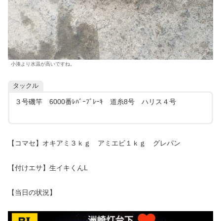
小湊より水温が高いですね。
タックル
３号磯竿 6000番ﾚﾊﾞｰﾌﾞﾚｰｷ 道糸8号 ハリス４号
【コマセ】オキアミ３ｋｇ アミエビ１ｋｇ グレパン
【付けエサ】生イキくんL
【当日の状況】