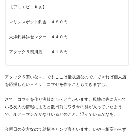
【アミエビ１ｋｇ】
マリンスポット釣吉 ４８０円
大洋釣具餌センター ４４０円
アタック５鴨川店 ４１８円
アタック５安いな～。でもここは量販店なので、できれば個人店
を応援したい＾＾； コマセを作ることもできますし。
さて、コマセを作り洲崎灯台へと向かいます。現地に先に入って
いる友人の情報によると数日前にワラサの群が入っていたよう
で、ルアーマンがかなりいるとのこと。混んでいるかなあ。
金曜日の夕方なので結構キャンプ客もいます。いやー相変わらず