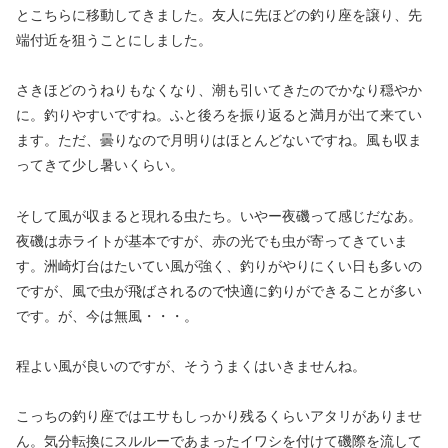
とこちらに移動してきました。友人に先ほどの釣り座を譲り、先
端付近を狙うことにしました。
さきほどのうねりもなくなり、潮も引いてきたのでかなり穏やか
に。釣りやすいですね。ふと後ろを振り返ると満月が出て来てい
ます。ただ、曇りなので月明りはほとんどないですね。風も収ま
ってきて少し暑いくらい。
そして風が収まると現れる虫たち。いやー夜磯って感じだなあ。
夜磯は赤ライトが基本ですが、赤の光でも虫が寄ってきていま
す。洲崎灯台はたいてい風が強く、釣りがやりにくい日も多いの
ですが、風で虫が飛ばされるので快適に釣りができることが多い
です。が、今は無風・・・。
程よい風が良いのですが、そううまくはいきませんね。
こっちの釣り座ではエサもしっかり残るくらいアタリがありませ
ん。気分転換にスルルーであまったイワシを付けて磯際を流して