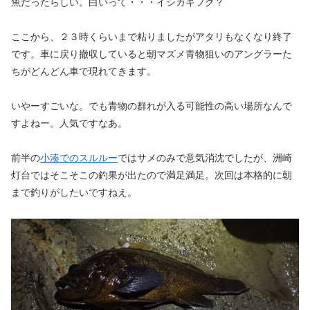
魚だったらしい。白いって・・・イシガキフグ？
ここから、２３時くらいまで粘りましたがアタリもなくなり終了
です。車に戻り撤収していると朝マズメ青物狙いのアングラーた
ちがどんどん車で現れてきます。
いやーすごいな。でも青物の群れが入る可能性の高い場所なんで
すよねー。人気ですなあ。
前半の
小湊でのスルルー
ではサメのみで意気消沈でしたが、洲崎
灯台ではそこそこの釣果が出たので満足満足。次回は本格的に朝
まで釣りがしたいですねえ。