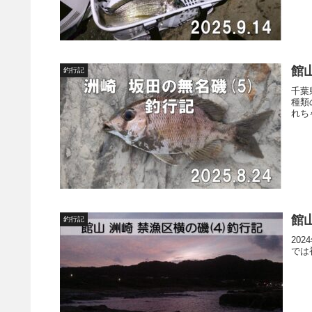
館山
釣行記
千葉
種類
れち
館山
釣行記
20
では