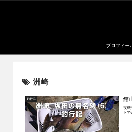
プロフィー
洲崎
館山
釣行記
夜磯
トで