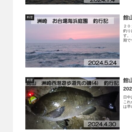
館山
料理
２０
釣り
す。
期で
館
料理
20
日中
これ
は早