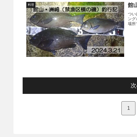
館山
料理
つい
ング
場所
次
1