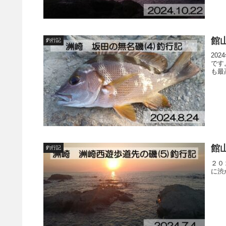
館山
釣行記
20
です
も最
館山
釣行記
２０
に渋