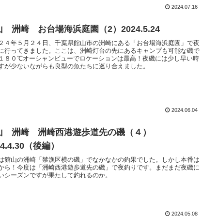
2024.07.16
 洲崎 お台場海浜庭園（2）2024.5.24
２４年５月２４日、千葉県館山市の洲崎にある「お台場海浜庭園」で夜
に行ってきました。ここは、洲崎灯台の先にあるキャンプも可能な磯で
１８０℃オーシャンビューでロケーションは最高！夜磯には少し早い時
すが少ないながらも良型の魚たちに巡り合えました。
2024.06.04
山 洲崎 洲崎西港遊歩道先の磯（４）
24.4.30（後編）
は館山の洲崎「禁漁区横の磯」でなかなかの釣果でした。しかし本番は
から！今度は「洲崎西港遊歩道先の磯」で夜釣りです。まだまだ夜磯に
いシーズンですが果たして釣れるのか。
2024.05.08