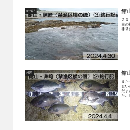
館
釣行記
２０
目の
非常
館山
料理
また
せい
だま
た。