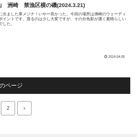
 洲崎 禁漁区横の磯(2024.3.21)
に出ました寒メジナ！いやー長かった。今回の場所は洲崎のウェーディ
ポイントです。渡るのは少し大変ですが、その分魚影が濃く素晴らしい
でした。
2024.04.05
のページ
次
2
へ