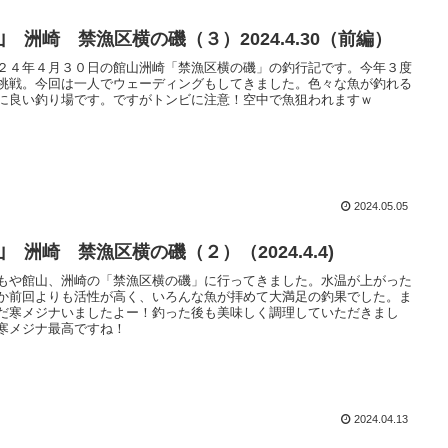
山 洲崎 禁漁区横の磯（３）2024.4.30（前編）
２４年４月３０日の館山洲崎「禁漁区横の磯」の釣行記です。今年３度
挑戦。今回は一人でウェーディングもしてきました。色々な魚が釣れる
に良い釣り場です。ですがトンビに注意！空中で魚狙われますｗ
2024.05.05
 洲崎 禁漁区横の磯（２）（2024.4.4)
もや館山、洲崎の「禁漁区横の磯」に行ってきました。水温が上がった
か前回よりも活性が高く、いろんな魚が拝めて大満足の釣果でした。ま
だ寒メジナいましたよー！釣った後も美味しく調理していただきまし
寒メジナ最高ですね！
2024.04.13