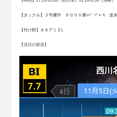
【時間】17:20-20:00（西川名）22:20-0:30（洲崎）
【タックル】３号磯竿 ６０００番ﾚﾊﾞｰﾌﾞﾚｰｷ 道糸
【付け餌】オキアミ２L
【当日の状況】