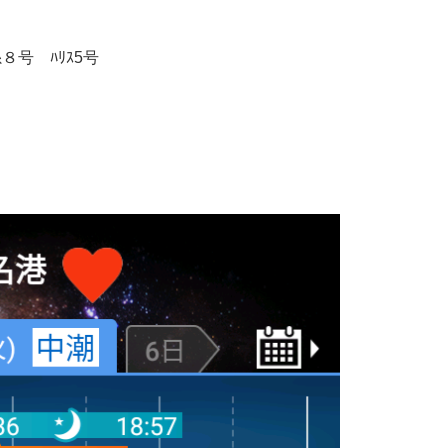
８号 ﾊﾘｽ5号