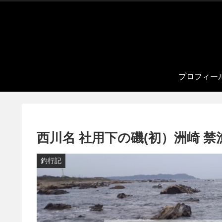
プロフィー
西川名 社用下の磯(初）洲崎 禁漁区横
釣行記