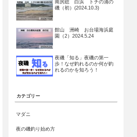
南房総 白浜 トチの浦の
磯（初）(2024.10.3)
館山 洲崎 お台場海浜庭
園（2）2024.5.24
夜磯「知る」夜磯の第一
歩！なぜ釣れるのか何が釣
れるのかを知ろう！
カテゴリー
マダニ
夜の磯釣り始め方