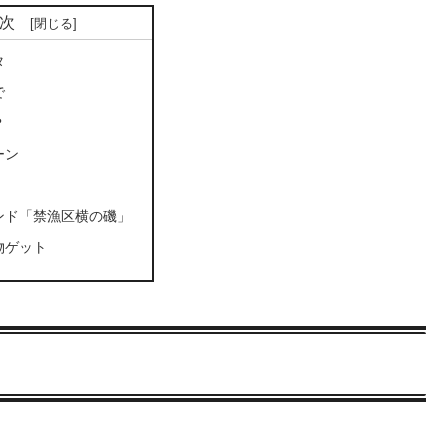
次
タ
で
？
ーン
ンド「禁漁区横の磯」
物ゲット