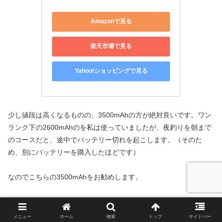
Amazonで見る
楽天市場で見る
Yahoo!ショッピングで見る
少し値段は高くなるものの、3500mAhの方が絶対良いです。ワン
ランク下の2600mAhのを私は使っていましたが、夜釣りを朝まで
のコースだと、途中でバッテリー切れを起こします。（そのた
め、別にバッテリーを購入したほどです）
なのでこちらの3500mAhをお勧めします。
こちらのヘッドライトは日本製ですし、白ライト、赤ライトとも
に強弱の２モードが付いています。白の強はかなり強い光ですの
メニュー
ホーム
検索
トップ
サイドバー