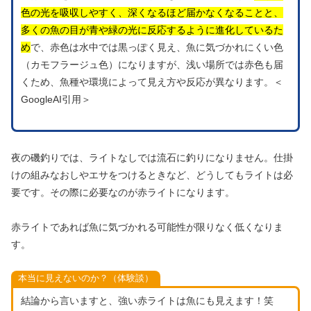
色の光を吸収しやすく、深くなるほど届かなくなることと、
多くの魚の目が青や緑の光に反応するように進化しているた
め
で、赤色は水中では黒っぽく見え、魚に気づかれにくい色
（カモフラージュ色）になりますが、浅い場所では赤色も届
くため、魚種や環境によって見え方や反応が異なります。＜
GoogleAI引用＞
夜の磯釣りでは、ライトなしでは流石に釣りになりません。仕掛
けの組みなおしやエサをつけるときなど、どうしてもライトは必
要です。その際に必要なのが赤ライトになります。
赤ライトであれば魚に気づかれる可能性が限りなく低くなりま
す。
本当に見えないのか？（体験談）
結論から言いますと、強い赤ライトは魚にも見えます！笑