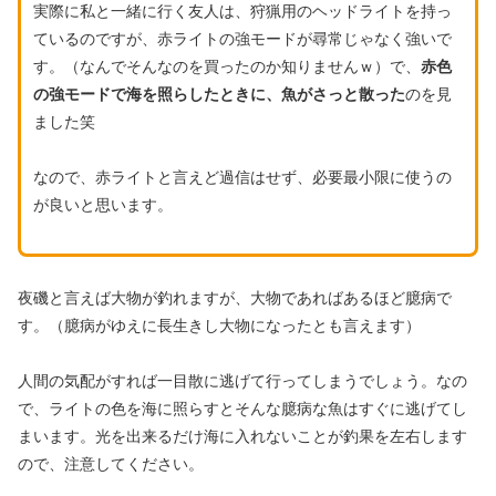
実際に私と一緒に行く友人は、狩猟用のヘッドライトを持っ
ているのですが、赤ライトの強モードが尋常じゃなく強いで
す。（なんでそんなのを買ったのか知りませんｗ）で、
赤色
の強モードで海を照らしたときに、魚がさっと散った
のを見
ました笑
なので、赤ライトと言えど過信はせず、必要最小限に使うの
が良いと思います。
夜磯と言えば大物が釣れますが、大物であればあるほど臆病で
す。（臆病がゆえに長生きし大物になったとも言えます）
人間の気配がすれば一目散に逃げて行ってしまうでしょう。なの
で、ライトの色を海に照らすとそんな臆病な魚はすぐに逃げてし
まいます。光を出来るだけ海に入れないことが釣果を左右します
ので、注意してください。