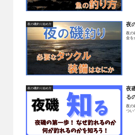
夜
夜の磯釣り始め方
夜の
金を
夜
夜の磯釣り始め方
る
夜の
つい