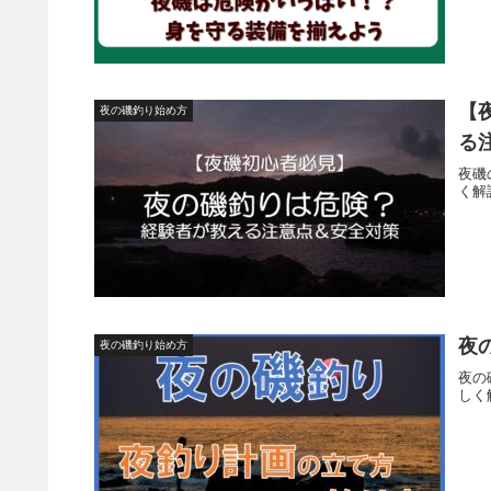
【
夜の磯釣り始め方
る
夜磯
く解
夜
夜の磯釣り始め方
夜の
しく