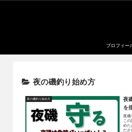
プロフィー
夜の磯釣り始め方
夜
夜の磯釣り始め方
を
夜磯
この
めた
ださ