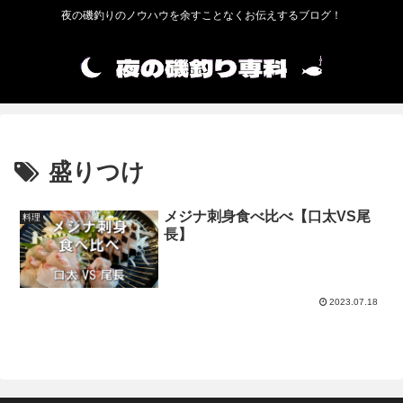
夜の磯釣りのノウハウを余すことなくお伝えするブログ！
盛りつけ
メジナ刺身食べ比べ【口太VS尾
料理
長】
2023.07.18